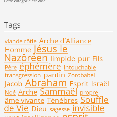
Cette catégorie est vide.
Tags
Arche d’Alliance
viande rôtie
Jésus le
Homme
Nazôréen
limpide
pur
Fils
éphémère
Père
intouchable
pantin
transgression
Zorobabel
Abraham
Jacob
Esprit
Israël
Sammaël
Arche
Noé
propre
Souffle
âme vivante
Ténèbres
de Vie
invisible
Dieu
sagesse
esprit