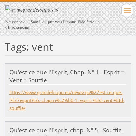
Naissance du "Sain", du pur vers l'impur, l'idolâtrie, le
Christianisme
Tags: vent
Qu'est-ce que l'Esprit, Chap. N° 1 - Esprit =
Vent = Souffle
https://www.grandeloupo.eu/news/qu%27est-ce-que-
l%27esprit%2c-chap-n%c2%b0-1-esprit-%3d-vent-%3d-
souffle/
Qu'est-ce que l'Esprit, chap. N° 5 - Souffle