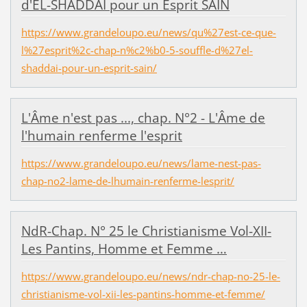
d'EL-SHADDAÏ pour un Esprit SAIN
https://www.grandeloupo.eu/news/qu%27est-ce-que-
l%27esprit%2c-chap-n%c2%b0-5-souffle-d%27el-
shaddai-pour-un-esprit-sain/
L'Âme n'est pas ..., chap. N°2 - L'Âme de
l'humain renferme l'esprit
https://www.grandeloupo.eu/news/lame-nest-pas-
chap-no2-lame-de-lhumain-renferme-lesprit/
NdR-Chap. N° 25 le Christianisme Vol-XII-
Les Pantins, Homme et Femme …
https://www.grandeloupo.eu/news/ndr-chap-no-25-le-
christianisme-vol-xii-les-pantins-homme-et-femme/