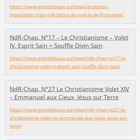
https://www.grandeloupo.eu/news/evolution-
impossible-chap-no8-debut-du-mal-et-de-lhumanite/
NdR-Chap. N°17 – Le Christianisme – Volet
IV, Esprit Sain = Souffle Divin Sain
https://www.grandeloupo.eu/news/ndr-chap-no17-le-
christianisme-volet-iv-esprit-sain-souffle-divin-sain/
NdR-Chap. N°27 Le Christianisme Volet XIV
– Emmanuel aux Cieux, Jésus sur Terre
https://www.grandeloupo.eu/news/ndr-chap-no27-le-
christianisme-volet-xiv-emmanuel-aux-cieux-jesus-sur-
terre/