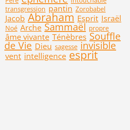
Père
intouchable
pantin
transgression
Zorobabel
Abraham
Jacob
Esprit
Israël
Sammaël
Arche
Noé
propre
Souffle
âme vivante
Ténèbres
de Vie
invisible
Dieu
sagesse
esprit
vent
intelligence