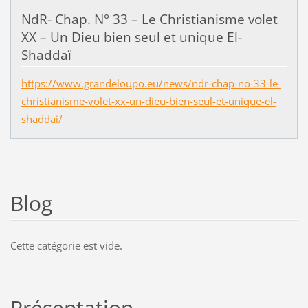
NdR- Chap. N° 33 – Le Christianisme volet
XX – Un Dieu bien seul et unique El-
Shaddaï
https://www.grandeloupo.eu/news/ndr-chap-no-33-le-
christianisme-volet-xx-un-dieu-bien-seul-et-unique-el-
shaddai/
Blog
Cette catégorie est vide.
Présentation