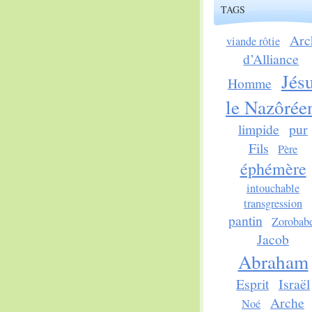
TAGS
Arc
viande rôtie
d’Alliance
Jés
Homme
le Nazôrée
limpide
pur
Fils
Père
éphémère
intouchable
transgression
pantin
Zorobab
Jacob
Abraham
Esprit
Israël
Arche
Noé