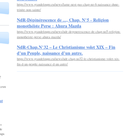
https://www.grandeloupo.eu/news/lame-nest-pas-chap-no-6-naissance-dune-
trinite-non-sainte/
NdR-Dégénérescence de ..., Chap. N°5 - Religion
monothéiste Perse : Ahura Mazda
https://www.grandeloupo.eu/news/ndr-degenerescence-de-chap-no5-religion-
monotheiste-perse-ahura-mazda/
NdR-Chap.N°32 – Le Christianisme volet XIX – Fin
d’un Peuple, naissance d’un autre.
https://www.grandeloupo.eu/news/ndr-chap-no32-le-christianisme-volet-xix-
fin-d-un-peuple-naissance-d-un-autre/
… ?
ceux
nt
is
de
emps