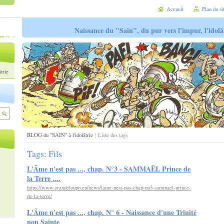
Accueil
Plan du si
Naissance du "Sain", du pur vers l'impur, l'idolâ
trie
BLOG du "SAIN" à l'idolâtrie
|
Liste des tags
Tags: Fils
L'Âme n'est pas ..., chap. N°3 - SAMMAËL Prince de
la Terre ....
https://www.grandeloupo.eu/news/lame-nest-pas-chap-no3-sammael-prince-
de-la-terre/
L'Âme n'est pas ..., chap. N° 6 - Naissance d'une Trinité
non Sainte