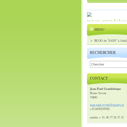
MENU
BLOG du "SAIN" à l'idolâ
RECHERCHER
CONTACT
Jean-Paul Grandeloupo
Haute-Savoie
74800
jean-pau
l.geydet
@orange.
fr
+33.0450255920
mobile + 33. 06 77 26 37 32