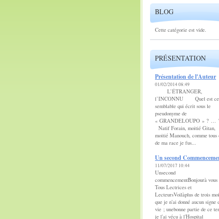
BLOG
Cette catégorie est vide.
PRÉSENTATION
Présentation de l'Auteur
01/02/2014 08:49
L’ÉTRANGER,
l’INCONNU Quel est ce
semblable qui écrit sous le
pseudonyme de
« GRANDELOUPO » ? 
Natif Forain, moitié Gitan,
moitié Manouch, comme tous 
de ma race je fus...
Un second Commenceme
11/07/2017 10:44
Unsecond
commencementBonjourà vous
Tous Lectrices et
LecteursVoilàplus de trois mo
que je n'ai donné aucun signe 
vie ; unebonne partie de ce t
je l'ai vécu à l'Hospital