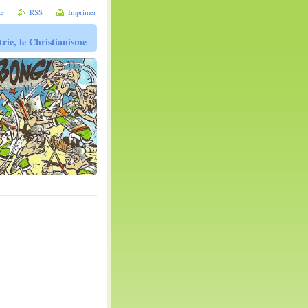
te
RSS
Imprimer
trie, le Christianisme