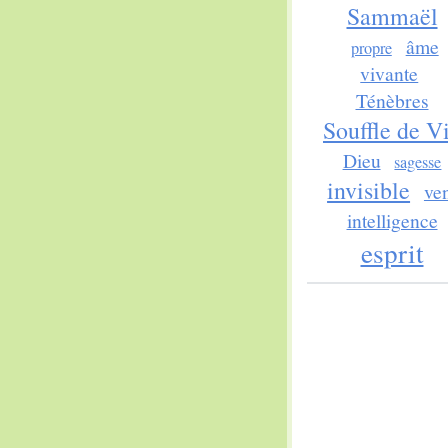
Sammaël
âme
propre
vivante
Ténèbres
Souffle de V
Dieu
sagesse
invisible
ve
intelligence
esprit