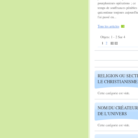
pourplusieurs opérations ; ce
temps de souffrances pénibles
quicontinue toujours aujourd'hu
l'ai passé en...
Tous les articles
Objets: 1 - 2 Sur 4
1
2
RELIGION OU SECT
LE CHRISTIANISME
Cette catégorie est vide.
NOM DU CRÉATEUR
DE L'UNIVERS
Cette catégorie est vide.