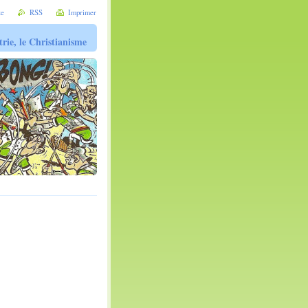
te
RSS
Imprimer
trie, le Christianisme