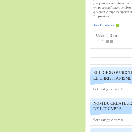
pourplusieurs opérations ; ce
temps de souffrances pénibles
quicontinue toujours aujourd'hu
l'ai passé en...
Tous les articles
Objets: 1 - 2 Sur 4
1
2
RELIGION OU SECT
LE CHRISTIANISME
Cette catégorie est vide.
NOM DU CRÉATEUR
DE L'UNIVERS
Cette catégorie est vide.