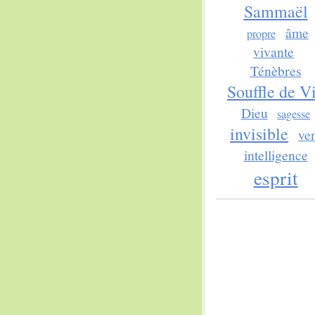
Sammaël
âme
propre
vivante
Ténèbres
Souffle de V
Dieu
sagesse
invisible
ve
intelligence
esprit