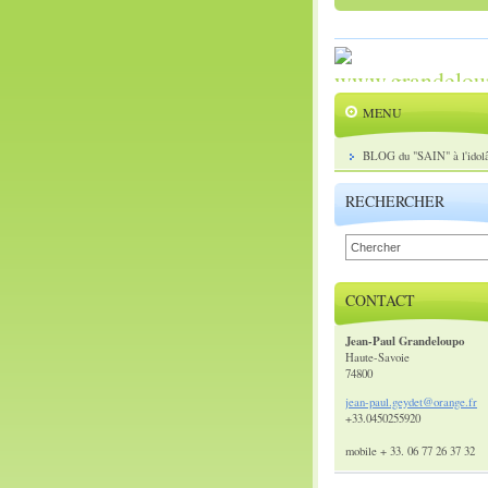
MENU
BLOG du "SAIN" à l'idolâ
RECHERCHER
CONTACT
Jean-Paul Grandeloupo
Haute-Savoie
74800
jean-pau
l.geydet
@orange.
fr
+33.0450255920
mobile + 33. 06 77 26 37 32