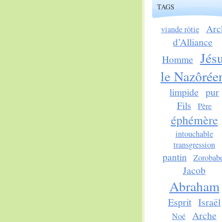
TAGS
Arc
viande rôtie
d’Alliance
Jés
Homme
le Nazôrée
limpide
pur
Fils
Père
éphémère
intouchable
transgression
pantin
Zorobab
Jacob
Abraham
Esprit
Israël
Arche
Noé