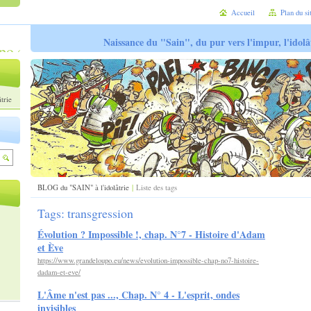
Accueil
Plan du si
Naissance du "Sain", du pur vers l'impur, l'idolâ
trie
BLOG du "SAIN" à l'idolâtrie
|
Liste des tags
Tags: transgression
Évolution ? Impossible !, chap. N°7 - Histoire d'Adam
et Ève
https://www.grandeloupo.eu/news/evolution-impossible-chap-no7-histoire-
dadam-et-eve/
L'Âme n'est pas ..., Chap. N° 4 - L'esprit, ondes
invisibles