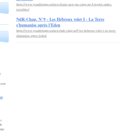
https://www.grandeloupo.eu/news/lame-nest-pas-chap-no-4-lesprit-ondes-
invisibles/
NdR-Chap. N°9 - Les Hébreux volet I - La Terre
s'humanise après l'Eden
https://www.grandeloupo.eu/news/ndr-chap-no9-les-hebreux-volet-i-la-terre-
shumanise-apres-leden/
… ?
ceux
nt
is
de
emps