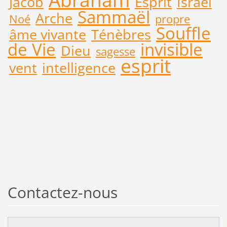
Jacob
Esprit
Israël
Sammaël
Arche
Noé
propre
Souffle
âme vivante
Ténèbres
de Vie
invisible
Dieu
sagesse
esprit
vent
intelligence
Contactez-nous