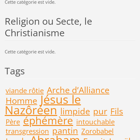
Cette catégorie est vide.
Religion ou Secte, le
Christianisme
Cette catégorie est vide.
Tags
Arche d’Alliance
viande rôtie
Jésus le
Homme
Nazôréen
limpide
pur
Fils
éphémère
Père
intouchable
pantin
transgression
Zorobabel
Abraham