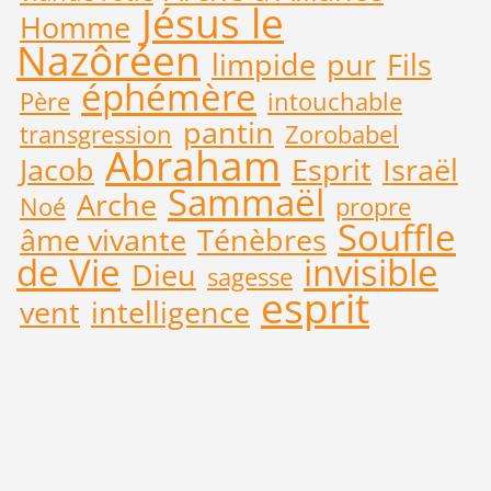
Jésus le
Homme
Nazôréen
limpide
pur
Fils
éphémère
Père
intouchable
pantin
transgression
Zorobabel
Abraham
Jacob
Esprit
Israël
Sammaël
Arche
Noé
propre
Souffle
âme vivante
Ténèbres
de Vie
invisible
Dieu
sagesse
esprit
vent
intelligence