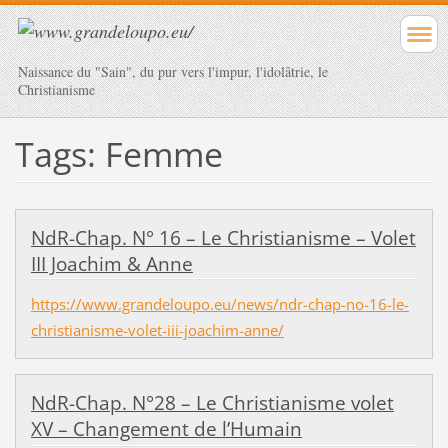
Naissance du "Sain", du pur vers l'impur, l'idolâtrie, le
Christianisme
Tags: Femme
NdR-Chap. N° 16 – Le Christianisme – Volet
III Joachim & Anne
https://www.grandeloupo.eu/news/ndr-chap-no-16-le-
christianisme-volet-iii-joachim-anne/
NdR-Chap. N°28 – Le Christianisme volet
XV – Changement de l’Humain