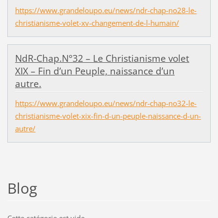
https://www.grandeloupo.eu/news/ndr-chap-no28-le-
christianisme-volet-xv-changement-de-l-humain/
NdR-Chap.N°32 – Le Christianisme volet
XIX – Fin d’un Peuple, naissance d’un
autre.
https://www.grandeloupo.eu/news/ndr-chap-no32-le-
christianisme-volet-xix-fin-d-un-peuple-naissance-d-un-
autre/
Blog