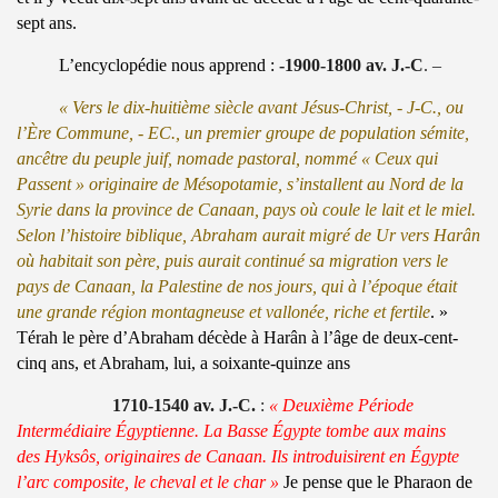
sept ans.
L’encyclopédie nous apprend :
-1900-1800 av. J.-C
. –
« Vers le dix-huitième siècle avant Jésus-Christ, - J-C., ou
l’Ère Commune, - EC., un premier groupe de population sémite,
ancêtre du peuple juif, nomade pastoral, nommé « Ceux qui
Passent » originaire de Mésopotamie, s’installent au Nord de la
Syrie dans la province de Canaan, pays où coule le lait et le miel.
Selon l’histoire biblique, Abraham aurait migré de Ur vers Harân
où habitait son père, puis aurait continué sa migration vers le
pays de Canaan, la Palestine de nos jours, qui à l’époque était
une grande région montagneuse et vallonée, riche et fertile
. »
Térah le père d’Abraham décède à Harân à l’âge de deux-cent-
cinq ans, et Abraham, lui, a soixante-quinze ans
1710-1540 av. J.-C.
:
« Deuxième Période
Intermédiaire Égyptienne. La Basse Égypte tombe aux mains
des Hyksôs, originaires de Canaan. Ils introduisirent en Égypte
l’arc composite, le cheval et le char »
Je pense que le Pharaon de