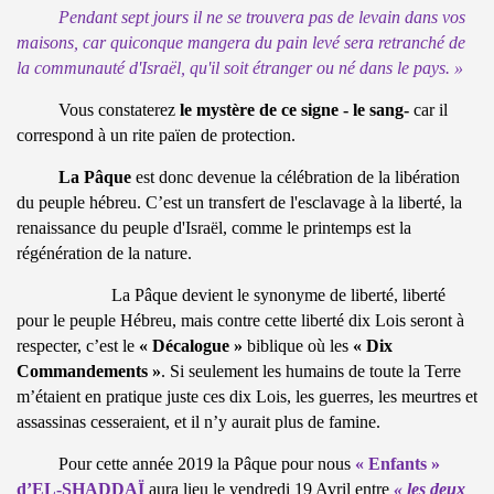
Pendant sept jours il ne se trouvera pas de levain dans vos
maisons, car quiconque mangera du pain levé sera retranché de
la communauté d'Israël, qu'il soit étranger ou né dans le pays. »
Vous constaterez
le mystère de ce signe - le sang-
car il
correspond à un rite païen de protection.
La Pâque
est donc devenue la célébration de la libération
du peuple hébreu. C’est un transfert de l'esclavage à la liberté, la
renaissance du peuple d'Israël, comme le printemps est la
régénération de la nature.
La Pâque devient le synonyme de liberté, liberté
pour le peuple Hébreu, mais contre cette liberté dix Lois seront à
respecter, c’est le
« Décalogue »
biblique où les
« Dix
Commandements »
. Si seulement les humains de toute la Terre
m’étaient en pratique juste ces dix Lois, les guerres, les meurtres et
assassinas cesseraient, et il n’y aurait plus de famine.
Pour cette année 2019 la Pâque pour nous
« Enfants »
d’EL-SHADDAÏ
aura lieu le vendredi 19 Avril entre
« les deux