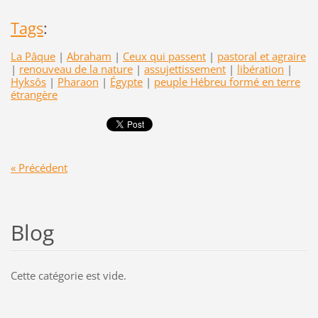
Tags
:
La Pâque
|
Abraham
|
Ceux qui passent
|
pastoral et agraire
|
renouveau de la nature
|
assujettissement
|
libération
|
Hyksôs
|
Pharaon
|
Égypte
|
peuple Hébreu formé en terre
étrangère
« Précédent
Blog
Cette catégorie est vide.