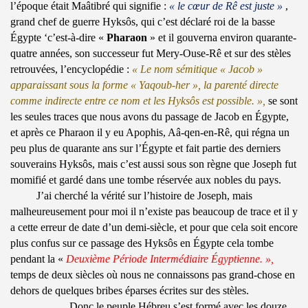
l’époque était Maâtibré qui signifie :
« le cœur de Rê est juste »
,
grand chef de guerre Hyksôs, qui c’est déclaré roi de la basse
Égypte ‘c’est-à-dire «
Pharaon
» et il gouverna environ quarante-
quatre années, son successeur fut Mery-Ouse-Rê et sur des stèles
retrouvées, l’encyclopédie :
« Le nom sémitique « Jacob »
apparaissant sous la forme « Yaqoub-her », la parenté directe
comme indirecte entre ce nom et les Hyksôs est possible. »,
se sont
les seules traces que nous avons du passage de Jacob en Égypte,
et après ce Pharaon il y eu Apophis, Aâ-qen-en-Rê, qui régna un
peu plus de quarante ans sur l’Égypte et fait partie des derniers
souverains Hyksôs, mais c’est aussi sous son règne que Joseph fut
momifié et gardé dans une tombe réservée aux nobles du pays.
J’ai cherché la vérité sur l’histoire de Joseph, mais
malheureusement pour moi il n’existe pas beaucoup de trace et il y
a cette erreur de date d’un demi-siècle, et pour que cela soit encore
plus confus sur ce passage des Hyksôs en Égypte cela tombe
pendant la «
Deuxième Période Intermédiaire Égyptienne. »,
temps de deux siècles où nous ne connaissons pas grand-chose en
dehors de quelques bribes éparses écrites sur des stèles.
Donc le peuple Hébreu s’est formé avec les douze