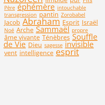
éphémère
Père
intouchable
pantin
transgression
Zorobabel
Abraham
Jacob
Esprit
Israël
Sammaël
Arche
Noé
propre
Souffle
âme vivante
Ténèbres
de Vie
invisible
Dieu
sagesse
esprit
vent
intelligence