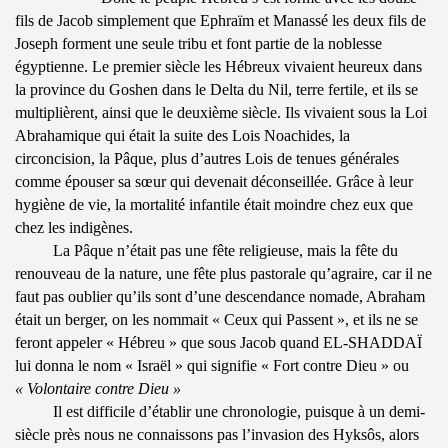
fils de Jacob simplement que Ephraïm et Manassé les deux fils de
Joseph forment une seule tribu et font partie de la noblesse
égyptienne. Le premier siècle les Hébreux vivaient heureux dans
la province du Goshen dans le Delta du Nil, terre fertile, et ils se
multiplièrent, ainsi que le deuxième siècle. Ils vivaient sous la Loi
Abrahamique qui était la suite des Lois Noachides, la
circoncision, la Pâque, plus d’autres Lois de tenues générales
comme épouser sa sœur qui devenait déconseillée. Grâce à leur
hygiène de vie, la mortalité infantile était moindre chez eux que
chez les indigènes.
La Pâque n’était pas une fête religieuse, mais la fête du
renouveau de la nature, une fête plus pastorale qu’agraire, car il ne
faut pas oublier qu’ils sont d’une descendance nomade, Abraham
était un berger, on les nommait « Ceux qui Passent », et ils ne se
feront appeler « Hébreu » que sous Jacob quand EL-SHADDAÏ
lui donna le nom « Israël » qui signifie « Fort contre Dieu » ou
« Volontaire contre Dieu »
Il est difficile d’établir une chronologie, puisque à un demi-
siècle près nous ne connaissons pas l’invasion des Hyksôs, alors