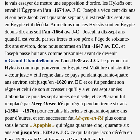
je vais essayer de mettre une supposition d’ordre, les Hyksôs ont
envahi l’Égypte en
l’an -1674 av. J-C
. Joseph a vécu cent-dix ans
et son père Jacob cent-quarante-sept ans, il est resté dix-sept ans
en Égypte et il décéda. Admettons que ces Hyksôs sont en Égypte
depuis dix ans soit
l’an -1664 av. J-C
. Joseph à dix-sept ans
quand il est vendu par ses frères et son père a l’âge de soixante-
dix ans environ, donc nous sommes en
l’an -1647 av. EC
, et
Joseph passe huit ans comme prisonnier avant de devenir
« Grand Chambellan »
en
l’an -1639 av. J-C.
Le premier roi
Hyksôs connu qui gouverne en Égypte est Maâtibré qui signifie
« cœur juste » et il règne dans ce pays pendant quarante-quatre
ans environ soit jusqu’en
-1620 av. EC
et ce fut pendant son
règne et celui de son successeur qu’il y a eu ces sept années
d’abondance puis les sept années de disette, et ce Pharaon fut
remplacé par
Mery-Ouser-Rê
qui régna pendant trente six ans
(-1584__-1576
) pour certains historiens et quarante-quatre ans
pour d’autres, et son successeur fut
Aâ-qen-en-Rê
plus connu
sous le nom
« Apophis »
qui régna quarante-cinq, quarante-six
ans soit
jusqu’en -1639 av. J-C.
ce qui fait que Jacob décéda en
l’an -1570 av. EC
, et Joseph en
l’an -1564 av. EC
.