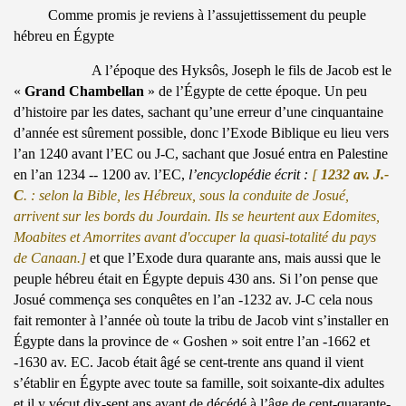
Comme promis je reviens à l’assujettissement du peuple
hébreu en Égypte
A l’époque des Hyksôs, Joseph le fils de Jacob est le
«
Grand Chambellan
» de l’Égypte de cette époque. Un peu
d’histoire par les dates, sachant qu’une erreur d’une cinquantaine
d’année est sûrement possible, donc l’Exode Biblique eu lieu vers
l’an 1240 avant l’EC ou J-C, sachant que Josué entra en Palestine
en l’an 1234 -- 1200 av. l’EC,
l’encyclopédie écrit :
[
1232 av. J.-
C
.
: selon la Bible, les
Hébreux
, sous la conduite de
Josué
,
arrivent sur les bords du
Jourdain
. Ils se heurtent aux Edomites,
Moabites et Amorrites avant d'occuper la quasi-totalité du pays
de Canaan.]
et que l’Exode dura quarante ans, mais aussi que le
peuple hébreu était en Égypte depuis 430 ans. Si l’on pense que
Josué commença ses conquêtes en l’an -1232 av. J-C cela nous
fait remonter à l’année où toute la tribu de Jacob vint s’installer en
Égypte dans la province de « Goshen » soit entre l’an -1662 et
-1630 av. EC. Jacob était âgé se cent-trente ans quand il vient
s’établir en Égypte avec toute sa famille, soit soixante-dix adultes
et il y vécut dix-sept ans avant de décédé à l’âge de cent-quarante-