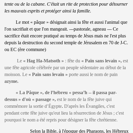
tente ou de la cabane. C'était un rite de protection pour détourner
les mauvais esprits et protéger ainsi la famille.
Le mot « pâque » désignait ainsi la fête et aussi l'animal que
l'on sacrifiait et que l'on mangeait. ---pastorale, agneau --- Ce
sacrifice était encore pratiqué au temps de Jésus mais ne l'est plus
depuis la destruction du second temple de Jérusalem en 70 de J-C.
ou EC (ère commune)
Le
« Hag Ha-Matsoth »
: fête du
« Pain sans levain »,
est
une fête agricole célébrée par un peuple sédentaire au début de la
moisson. Le
« Pain sans levain »
porte aussi le nom de pain
azyme.
« La Pâque », de l’hébreu « pessa’h -- il passa par-
dessus » d'où « passage »,
est le nom de la fête juive qui
commémore la sortie d’Égypte
.
D'après les Évangiles,
c'est
pendant cette fête juive
qu'eut lieu la résurrection de Jésus
; c'est
pourquoi le nom a été repris pour désigner la fête chrétienne.
Selon la Bible, à l'époque des Pharaons, les Hébreux