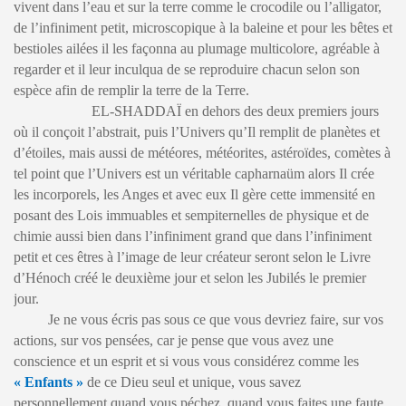
vivent dans l’eau et sur la terre comme le crocodile ou l’alligator,
de l’infiniment petit, microscopique à la baleine et pour les bêtes et
bestioles ailées il les façonna au plumage multicolore, agréable à
regarder et il leur inculqua de se reproduire chacun selon son
espèce afin de remplir la terre de la Terre.
EL-SHADDAÏ en dehors des deux premiers jours
où il conçoit l’abstrait, puis l’Univers qu’Il remplit de planètes et
d’étoiles, mais aussi de météores, météorites, astéroïdes, comètes à
tel point que l’Univers est un véritable capharnaüm alors Il crée
les incorporels, les Anges et avec eux Il gère cette immensité en
posant des Lois immuables et sempiternelles de physique et de
chimie aussi bien dans l’infiniment grand que dans l’infiniment
petit et ces êtres à l’image de leur créateur seront selon le Livre
d’Hénoch créé le deuxième jour et selon les Jubilés le premier
jour.
Je ne vous écris pas sous ce que vous devriez faire, sur vos
actions, sur vos pensées, car je pense que vous avez une
conscience et un esprit et si vous vous considérez comme les
« Enfants »
de ce Dieu seul et unique, vous savez
personnellement quand vous péchez, quand vous faites une faute