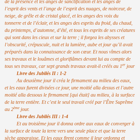
de la présence et les anges de sanctification et les anges de
l’esprit des vents et l’ange de l’esprit des nuages, de noirceur, de
neige, de grêle et de cristal glacé, et les anges des voix du
tonnerre et de l’éclair, et les anges des esprits du froid, du chaud,
du printemps, d’automne, d’été, et tous les esprits de ses créatures
qui sont dans les cieux et sur la terre ; il forgea les abysses et
l’obscurité, crépuscule, nuit et la lumière, aube et jour qu’il avait
préparés dans la connaissance de son cœur. Et nous vîmes alors
ses travaux et le louâmes et glorifiâmes devant lui au compte de
er
tous ses travaux, car sept grands travaux avait-il créés au 1
jour
Livre des Jubilés II : 1-2
Au deuxième jour il créa le firmament au milieu des eaux,
et les eaux furent divisées ce jour, une moitié alla dessus et l’autre
moitié alla dessous le firmament [qui était] au milieu, à la surface
de la terre entière. Et c’est le seul travail créé par l’Être Suprême
ème
au 2
jour.
Livre des Jubilés III : 1-4
Et au troisième jour il donna ordre aux eaux de converger à
la surface de toute la terre vers une seule place et que la terre
sèche apparaisse. Et les eaux firent comme il leur ordonna et