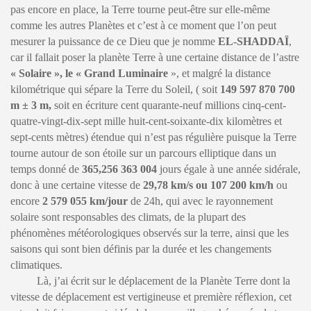
pas encore en place, la Terre tourne peut-être sur elle-même
comme les autres Planètes et c’est à ce moment que l’on peut
mesurer la puissance de ce Dieu que je nomme
EL-SHADDAÏ
,
car il fallait poser la planète Terre à une certaine distance de l’astre
« Solaire », le « Grand Luminaire
», et malgré la distance
kilométrique qui sépare la Terre du Soleil, ( soit
149 597 870 700
m
± 3
m,
soit en écriture cent quarante-neuf millions cinq-cent-
quatre-vingt-dix-sept mille huit-cent-soixante-dix kilomètres et
sept-cents mètres) étendue qui n’est pas régulière puisque la Terre
tourne autour de son étoile sur un parcours elliptique dans un
temps donné de
365,256 363 004
jours égale à une année sidérale,
donc à une certaine vitesse de
29,78 km/s ou 107 200 km/h
ou
encore
2 579 055 km/jour
de 24h, qui avec le rayonnement
solaire sont responsables des climats, de la plupart des
phénomènes météorologiques observés sur la terre, ainsi que les
saisons qui sont bien définis par la durée et les changements
climatiques.
Là, j’ai écrit sur le déplacement de la Planète Terre dont la
vitesse de déplacement est vertigineuse et première réflexion, cet