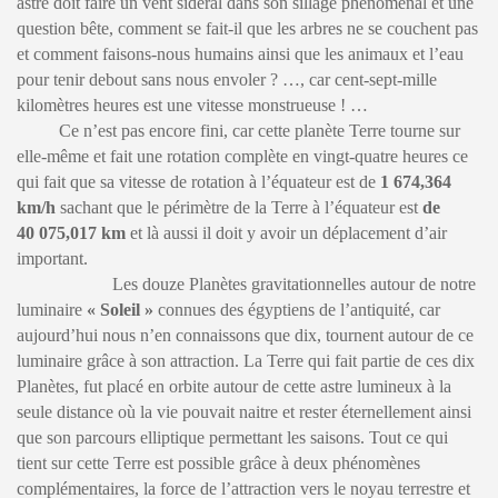
astre doit faire un vent sidéral dans son sillage phénoménal et une
question bête, comment se fait-il que les arbres ne se couchent pas
et comment faisons-nous humains ainsi que les animaux et l’eau
pour tenir debout sans nous envoler ? …, car cent-sept-mille
kilomètres heures est une vitesse monstrueuse ! …
Ce n’est pas encore fini, car cette planète Terre tourne sur
elle-même et fait une rotation complète en vingt-quatre heures ce
qui fait que sa vitesse de rotation à l’équateur est de
1 674,364
km/h
sachant que le périmètre de la Terre à l’équateur est
de
40 075,017
km
et là aussi il doit y avoir un déplacement d’air
important.
Les douze Planètes gravitationnelles autour de notre
luminaire
« Soleil »
connues des égyptiens de l’antiquité, car
aujourd’hui nous n’en connaissons que dix, tournent autour de ce
luminaire grâce à son attraction. La Terre qui fait partie de ces dix
Planètes, fut placé en orbite autour de cette astre lumineux à la
seule distance où la vie pouvait naitre et rester éternellement ainsi
que son parcours elliptique permettant les saisons. Tout ce qui
tient sur cette Terre est possible grâce à deux phénomènes
complémentaires, la force de l’attraction vers le noyau terrestre et