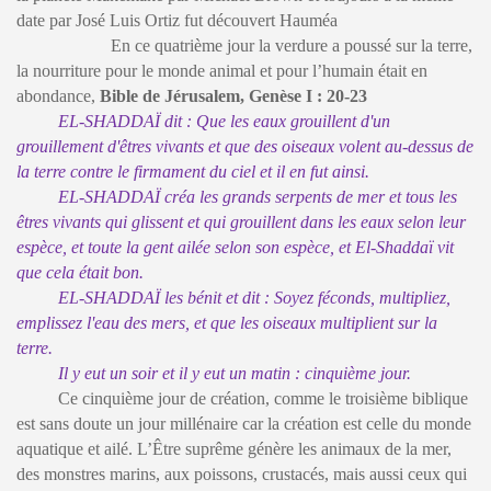
date par José Luis Ortiz fut découvert Hauméa
En ce quatrième jour la verdure a poussé sur la terre,
la nourriture pour le monde animal et pour l’humain était en
abondance,
Bible de Jérusalem, Genèse I : 20-23
EL-SHADDAÏ dit : Que les eaux grouillent d'un
grouillement d'êtres vivants et que des oiseaux volent au-dessus de
la terre contre le firmament du ciel et il en fut ainsi.
EL-SHADDAÏ créa les grands serpents de mer et tous les
êtres vivants qui glissent et qui grouillent dans les eaux selon leur
espèce, et toute la gent ailée selon son espèce, et El-Shaddaï vit
que cela était bon.
EL-SHADDAÏ les bénit et dit : Soyez féconds, multipliez,
emplissez l'eau des mers, et que les oiseaux multiplient sur la
terre.
Il y eut un soir et il y eut un matin : cinquième jour.
Ce cinquième jour de création, comme le troisième biblique
est sans doute un jour millénaire car la création est celle du monde
aquatique et ailé. L’Être suprême génère les animaux de la mer,
des monstres marins, aux poissons, crustacés, mais aussi ceux qui