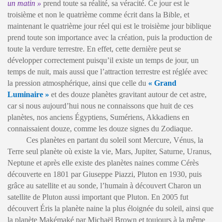
un matin »
prend toute sa réalité, sa véracité. Ce jour est le
troisième et non le quatrième comme écrit dans la Bible, et
maintenant le quatrième jour réel qui est le troisième jour biblique
prend toute son importance avec la création, puis la production de
toute la verdure terrestre. En effet, cette dernière peut se
développer correctement puisqu’il existe un temps de jour, un
temps de nuit, mais aussi que l’attraction terrestre est réglée avec
la pression atmosphérique, ainsi que celle du
« Grand
Luminaire »
et des douze planètes gravitant autour de cet astre,
car si nous aujourd’hui nous ne connaissons que huit de ces
planètes, nos anciens Égyptiens, Sumériens, Akkadiens en
connaissaient douze, comme les douze signes du Zodiaque.
Ces planètes en partant du soleil sont Mercure, Vénus, la
Terre seul planète où existe la vie, Mars, Jupiter, Saturne, Uranus,
Neptune et après elle existe des planètes naines comme Cérès
découverte en 1801 par Giuseppe Piazzi, Pluton en 1930, puis
grâce au satellite et au sonde, l’humain à découvert Charon un
satellite de Pluton aussi important que Pluton. En 2005 fut
découvert Éris la planète naine la plus éloignée du soleil, ainsi que
la planète Makémaké par Michaël Brown et toujours à la même