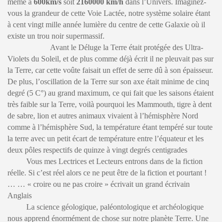
même à
600km/s
soit
2160000 km/h
dans l’Univers. Imaginez-
vous la grandeur de cette Voie Lactée, notre système solaire étant
à cent vingt mille année lumière du centre de cette Galaxie où il
existe un trou noir supermassif.
Avant le Déluge la Terre était protégée des Ultra-
Violets du Soleil, et de plus comme déjà écrit il ne pleuvait pas sur
la Terre, car cette voûte faisait un effet de serre dû à son épaisseur.
De plus, l’oscillation de la Terre sur son axe était minime de cinq
degré (5 C°) au grand maximum, ce qui fait que les saisons étaient
très faible sur la Terre, voilà pourquoi les Mammouth, tigre à dent
de sabre, lion et autres animaux vivaient à l’hémisphère Nord
comme à l’hémisphère Sud, la température étant tempéré sur toute
la terre avec un petit écart de température entre l’équateur et les
deux pôles respectifs de quinze à vingt degrés centigrades
Vous mes Lectrices et Lecteurs entrons dans de la fiction
réelle. Si c’est réel alors ce ne peut être de la fiction et pourtant !
… … « croire ou ne pas croire » écrivait un grand écrivain
Anglais
La science géologique, paléontologique et archéologique
nous apprend énormément de chose sur notre planète Terre. Une