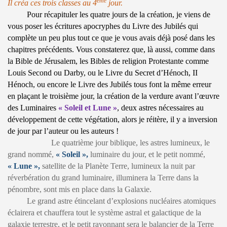
ème
Il créa ces trois classes au 4
jour.
Pour récapituler les quatre jours de la création, je viens de
vous poser les écritures apocryphes du Livre des Jubilés qui
complète un peu plus tout ce que je vous avais déjà posé dans les
chapitres précédents. Vous constaterez que, là aussi, comme dans
la Bible de Jérusalem, les Bibles de religion Protestante comme
Louis Second ou Darby, ou le Livre du Secret d’Hénoch, II
Hénoch, ou encore le Livre des Jubilés tous font la même erreur
en plaçant le troisième jour, la création de la verdure avant l’œuvre
des Luminaires
« Soleil et Lune »
, deux astres nécessaires au
développement de cette végétation, alors je réitère, il y a inversion
de jour par l’auteur ou les auteurs !
Le quatrième jour biblique, les astres lumineux, le
grand nommé,
« Soleil »,
luminaire du jour, et le petit nommé,
« Lune »,
satellite de la Planète Terre, lumineux la nuit par
réverbération du grand luminaire, illuminera la Terre dans la
pénombre, sont mis en place dans la Galaxie.
Le grand astre étincelant d’explosions nucléaires atomiques
éclairera et chauffera tout le système astral et galactique de la
galaxie terrestre, et le petit rayonnant sera le balancier de la Terre