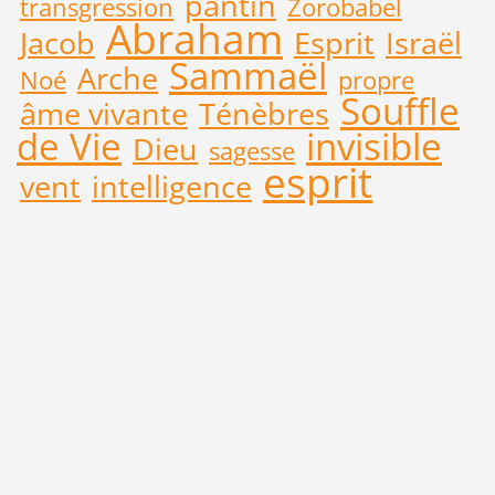
pantin
transgression
Zorobabel
Abraham
Jacob
Esprit
Israël
Sammaël
Arche
Noé
propre
Souffle
âme vivante
Ténèbres
de Vie
invisible
Dieu
sagesse
esprit
vent
intelligence