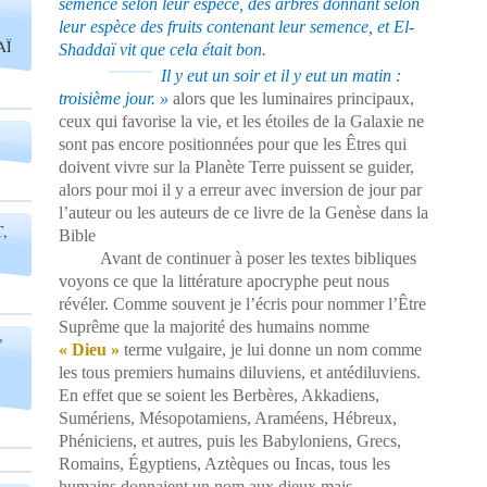
semence selon leur espèce, des arbres donnant selon
leur espèce des fruits contenant leur semence, et El-
AÏ
Shaddaï vit que cela était bon.
Il y eut un soir et il y eut un matin :
troisième jour. »
alors que les luminaires principaux,
ceux qui favorise la vie, et les étoiles de la Galaxie ne
E
sont pas encore positionnées pour que les Êtres qui
doivent vivre sur la Planète Terre puissent se guider,
alors pour moi il y a erreur avec inversion de jour par
l’auteur ou les auteurs de ce livre de la Genèse dans la
,
Bible
Avant de continuer à poser les textes bibliques
voyons ce que la littérature apocryphe peut nous
révéler. Comme souvent je l’écris pour nommer l’Être
Suprême que la majorité des humains nomme
"
« Dieu »
terme vulgaire, je lui donne un nom comme
les tous premiers humains diluviens, et antédiluviens.
En effet que se soient les Berbères, Akkadiens,
Sumériens, Mésopotamiens, Araméens, Hébreux,
Phéniciens, et autres, puis les Babyloniens, Grecs,
Romains, Égyptiens, Aztèques ou Incas, tous les
humains donnaient un nom aux dieux mais