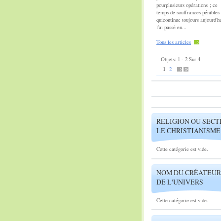
pourplusieurs opérations ; ce
temps de souffrances pénibles
quicontinue toujours aujourd'hu
l'ai passé en...
Tous les articles
Objets: 1 - 2 Sur 4
1
2
RELIGION OU SECT
LE CHRISTIANISME
Cette catégorie est vide.
NOM DU CRÉATEUR
DE L'UNIVERS
Cette catégorie est vide.