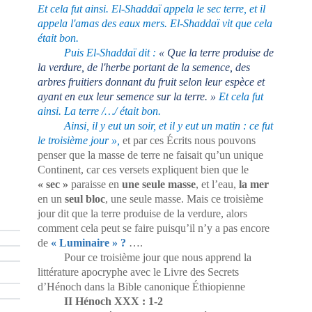
Et cela fut ainsi. El-Shaddaï appela le sec terre, et il
appela l'amas des eaux mers. El-Shaddaï vit que cela
était bon.
Puis El-Shaddaï dit :
« Que la terre produise de
la verdure, de l'herbe portant de la semence, des
arbres fruitiers donnant du fruit selon leur espèce et
ayant en eux leur semence sur la terre. »
Et cela fut
ainsi. La terre /…/ était bon.
Ainsi, il y eut un soir, et il y eut un matin : ce fut
le troisième jour »,
et par ces Écrits nous pouvons
penser que la masse de terre ne faisait qu’un unique
Continent, car ces versets expliquent bien que le
« sec »
paraisse en
une seule masse
, et l’eau,
la mer
en un
seul bloc
, une seule masse.
Mais ce troisième
jour dit que la terre produise de la verdure, alors
comment cela peut se faire puisqu’il n’y a pas encore
de
« Luminaire » ?
….
Pour ce troisième jour que nous apprend la
littérature apocryphe avec le Livre des Secrets
d’Hénoch dans la Bible canonique Éthiopienne
II Hénoch XXX : 1-2