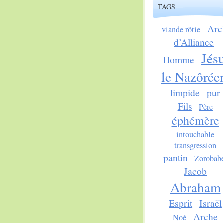
TAGS
Arc
viande rôtie
d’Alliance
Jés
Homme
le Nazôrée
limpide
pur
Fils
Père
éphémère
intouchable
transgression
pantin
Zorobab
Jacob
Abraham
Esprit
Israël
Arche
Noé