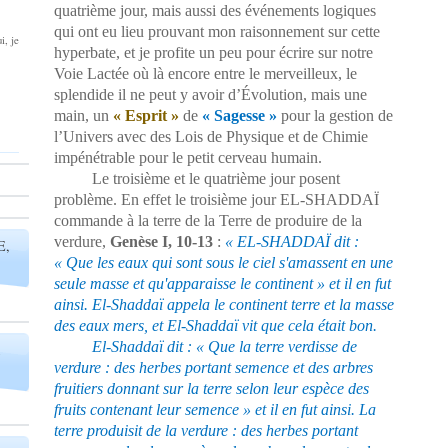
quatrième jour, mais aussi des événements logiques
qui ont eu lieu prouvant mon raisonnement sur cette
i, je
hyperbate, et je profite un peu pour écrire sur notre
Voie Lactée où là encore entre le merveilleux, le
splendide il ne peut y avoir d’Évolution, mais une
main, un
« Esprit »
de
« Sagesse »
pour la gestion de
l’Univers avec des Lois de Physique et de Chimie
impénétrable pour le petit cerveau humain.
Le troisième et le quatrième jour posent
problème. En effet le troisième jour EL-SHADDAÏ
commande à la terre de la Terre de produire de la
verdure,
Genèse I, 10-13
:
« EL-SHADDAÏ dit :
E,
« Que les eaux qui sont sous le ciel s'amassent en une
seule masse et qu'apparaisse le continent » et il en fut
ainsi. El-Shaddaï
appela le continent terre et la masse
des eaux mers, et El-Shaddaï vit que cela était bon.
El-Shaddaï dit : « Que la terre verdisse de
verdure : des herbes portant semence et des arbres
fruitiers donnant sur la terre selon leur espèce des
fruits contenant leur semence » et il en fut ainsi.
La
terre produisit de la verdure : des herbes portant