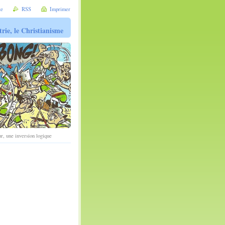
te
RSS
Imprimer
trie, le Christianisme
r, une inversion logique