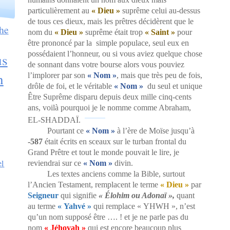
particulièrement au
« Dieu »
suprême celui au-dessus
de tous ces dieux, mais les prêtres décidèrent que le
he
nom du
« Dieu »
suprême était trop
« Saint »
pour
être prononcé par la simple populace, seul eux en
possédaient l’honneur, ou si vous aviez quelque chose
us
de sonnant dans votre bourse alors vous pouviez
n
l’implorer par son
« Nom »
, mais que très peu de fois,
drôle de foi, et le véritable
« Nom »
du seul et unique
Être Suprême disparu depuis deux mille cinq-cents
ans, voilà pourquoi je le nomme comme Abraham,
EL-SHADDAÏ.
Pourtant ce
« Nom »
à l’ère de Moïse jusqu’à
-587
était écrits en sceaux sur le turban frontal du
Grand Prêtre et tout le monde pouvait le lire, je
el
reviendrai sur ce
« Nom »
divin.
Les textes anciens comme la Bible, surtout
l’Ancien Testament, remplacent le terme
« Dieu »
par
Seigneur
qui signifie
« Élohim ou Adonaï »,
quant
au terme
« Yahvé »
qui
remplace « YHWH », n’est
qu’un nom supposé être …. ! et je ne parle pas du
nom
« Jéhovah »
qui est encore beaucoup plus