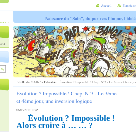
Accueil
Plan du si
Naissance du "Sain", du pur vers l'impur, l'idolâ
trie
BLOG du "SAIN" à l'idolâtrie
|
Évolution ? Impossible ! Chap. N°3 - Le 3ème et 4ème jou
Évolution ? Impossible ! Chap. N°3 - Le 3ème
et 4ème jour, une inversion logique
06/03/2019 10:45
Évolution ? Impossible !
Alors croire à … … ?