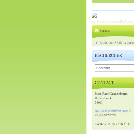
MENU
BLOG du "SAIN" à l'idolâ
RECHERCHER
CONTACT
Jean-Paul Grandeloupo
Haute-Savoie
74800
jean-pau
l.geydet
@orange.
fr
+33.0450255920
mobile + 33. 06 77 26 37 32