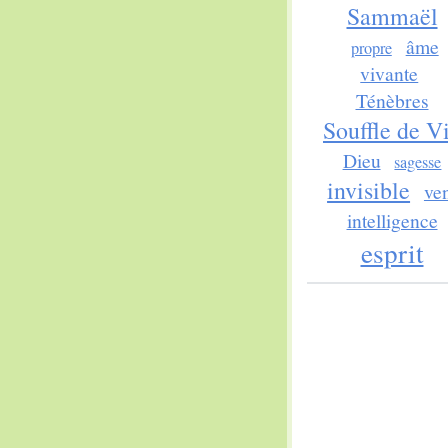
Sammaël
âme
propre
vivante
Ténèbres
Souffle de V
Dieu
sagesse
invisible
ve
intelligence
esprit