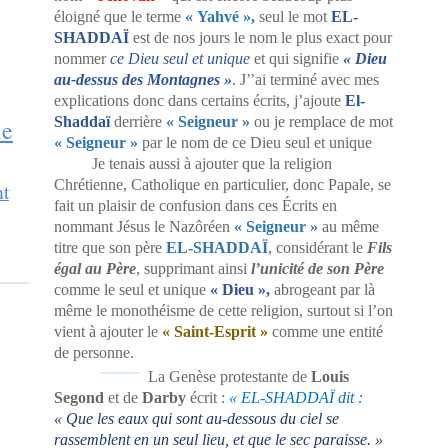
éloigné que le terme
« Yahvé »,
seul le mot
EL-
SHADDAÏ
est de nos jours le nom le plus exact pour
nommer
ce Dieu seul et unique
et qui signifie
« Dieu
au-dessus des Montagnes »
. J’’ai terminé avec mes
explications donc dans certains écrits, j’ajoute
El-
Shaddaï
derrière
« Seigneur »
ou je remplace de mot
ie
« Seigneur »
par le nom de ce Dieu seul et unique
Je tenais aussi à ajouter que la religion
Chrétienne, Catholique en particulier, donc Papale, se
nt
fait un plaisir de confusion dans ces Écrits en
nommant Jésus le Nazôréen
« Seigneur »
au même
titre que son père
EL-SHADDAÏ
, considérant le
Fils
égal au Père
, supprimant ainsi
l’unicité de son Père
comme le seul et unique
« Dieu »,
abrogeant par là
même le monothéisme de cette religion, surtout si l’on
vient à ajouter le
« Saint-Esprit »
comme une entité
de personne.
La Genèse protestante de
Louis
Segond
et de
Darby
écrit :
« EL-SHADDAÏ dit :
« Que les eaux qui sont au-dessous du ciel se
rassemblent en un seul lieu, et que le sec paraisse. »