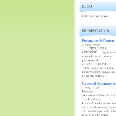
BLOG
Cette catégorie est vide.
PRÉSENTATION
Présentation de l'Auteur
01/02/2014 08:49
L’ÉTRANGER,
l’INCONNU Quel est ce
semblable qui écrit sous le
pseudonyme de
« GRANDELOUPO » ? 
Natif Forain, moitié Gitan,
moitié Manouch, comme tous 
de ma race je fus...
Un second Commenceme
11/07/2017 10:44
Unsecond
commencementBonjourà vous
Tous Lectrices et
LecteursVoilàplus de trois mo
que je n'ai donné aucun signe 
vie ; unebonne partie de ce t
je l'ai vécu à l'Hospital